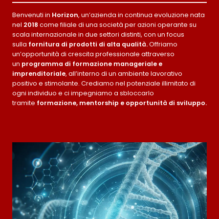
Benvenuti in
Horizon
, un’azienda in continua evoluzione nata
nel
2018
come filiale di una società per azioni operante su
scala internazionale in due settori distinti, con un focus
sulla
fornitura di prodotti di alta qualità.
Offriamo
un’opportunità di crescita professionale attraverso
un
programma di
formazione manageriale e
imprenditoriale
, all’interno di un ambiente lavorativo
positivo e stimolante. Crediamo nel potenziale illimitato di
ogni individuo e ci impegniamo a sbloccarlo
tramite
formazione, mentorship e opportunità di sviluppo.