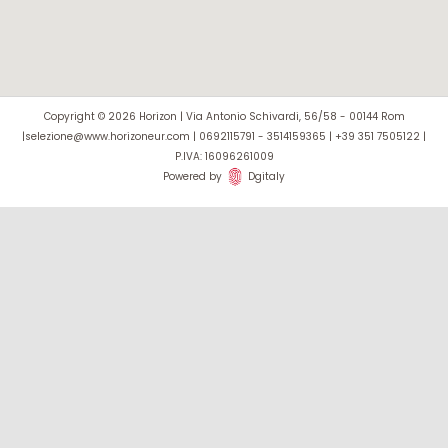
Copyright © 2026 Horizon | Via Antonio Schivardi, 56/58 - 00144 Rom
|selezione@www.horizoneur.com | 0692115791 - 3514159365 | +39 351 7505122 |
P.IVA: 16096261009
Powered by
Dgitaly